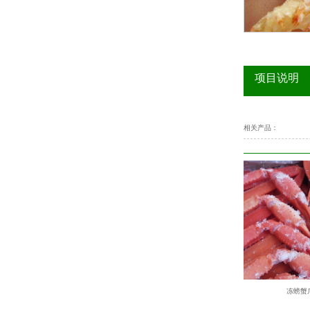
项目说明
相关产品：
雪蟹棒肉
冻螃蟹爪