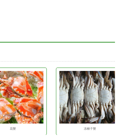
花蟹
冻梭子蟹