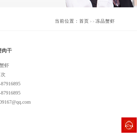
当前位置：
首页
冻品蟹虾
>
>
蟹肉干
蟹虾
 次
7916895
7916895
167@qq.com