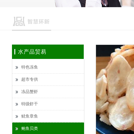
水产品贸易
特色冻鱼
超市专供
冻品蟹虾
特级虾干
鱿鱼章鱼
鲍鱼贝类