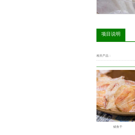
项目说明
相关产品：
小鱿鱼
鱿鱼干